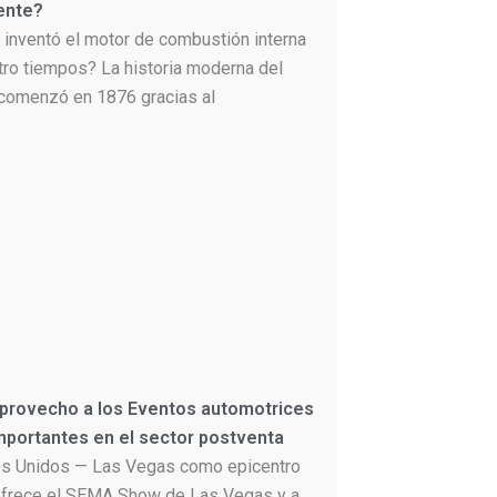
ente?
 inventó el motor de combustión interna
tro tiempos? La historia moderna del
comenzó en 1876 gracias al
 provecho a los Eventos automotrices
portantes en el sector postventa
s Unidos — Las Vegas como epicentro
frece el SEMA Show de Las Vegas y a