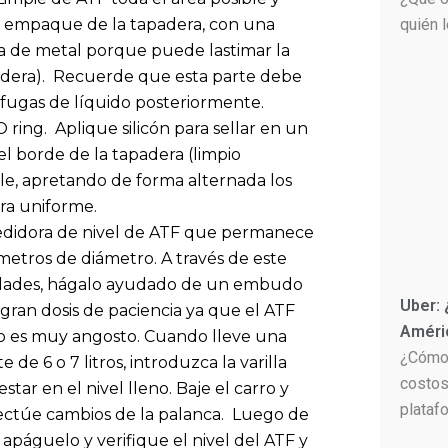
al empaque de la tapadera, con una
quién 
la de metal porque puede lastimar la
padera). Recuerde que esta parte debe
fugas de líquido posteriormente.
 ring. Aplique silicón para sellar en un
l borde de la tapadera (limpio
le, apretando de forma alternada los
era uniforme.
 medidora de nivel de ATF que permanece
metros de diámetro. A través de este
ocidades, hágalo ayudado de un embudo
Uber:
gran dosis de paciencia ya que el ATF
Améri
aso es muy angosto. Cuando lleve una
¿Cómo 
e 6 o 7 litros, introduzca la varilla
costos
tar en el nivel lleno. Baje el carro y
plataf
fectúe cambios de la palanca. Luego de
páguelo y verifique el nivel del ATF y