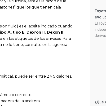
y la turbina, esta es la razón de la
astones” que los que tienen caja
Toyota
evolu
El Toy
ion fluid) es el aceite indicado cuando
indepe
tipo A, tipo E, Dexron II, Dexon III
,
deriva
e en las etiquetas de los envases. Para
i no lo tiene, consulte en la agencia
ática), puede ser entre 2 y 5 galones,
iámetro correcto.
adera de la aceitera.
¿Qué 