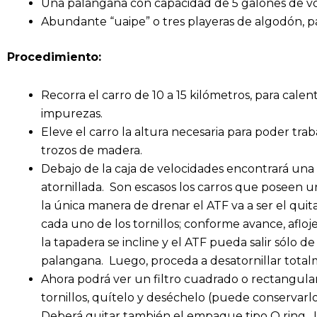
Una palangana con capacidad de 5 galones de 
Abundante “uaipe” o tres playeras de algodón, pa
Procedimiento:
Recorra el carro de 10 a 15 kilómetros, para calen
impurezas.
Eleve el carro la altura necesaria para poder tra
trozos de madera.
Debajo de la caja de velocidades encontrará una
atornillada. Son escasos los carros que poseen un 
la única manera de drenar el ATF va a ser el quita
cada uno de los tornillos; conforme avance, afl
la tapadera se incline y el ATF pueda salir sólo de
palangana. Luego, proceda a desatornillar total
Ahora podrá ver un filtro cuadrado o rectangular
tornillos, quítelo y deséchelo (puede conservarlo
Deberá quitar también el empaque tipo O ring. L