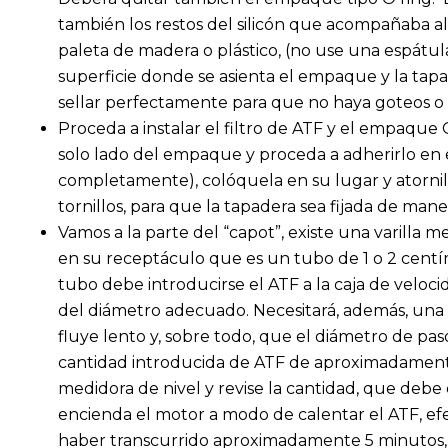
también los restos del silicón que acompañaba 
paleta de madera o plástico, (no use una espátu
superficie donde se asienta el empaque y la ta
sellar perfectamente para que no haya goteos o 
Proceda a instalar el filtro de ATF y el empaque O
solo lado del empaque y proceda a adherirlo en e
completamente), colóquela en su lugar y atornil
tornillos, para que la tapadera sea fijada de man
Vamos a la parte del “capot”, existe una varilla
en su receptáculo que es un tubo de 1 o 2 centí
tubo debe introducirse el ATF a la caja de vel
del diámetro adecuado. Necesitará, además, una 
fluye lento y, sobre todo, que el diámetro de p
cantidad introducida de ATF de aproximadamente d
medidora de nivel y revise la cantidad, que debe es
encienda el motor a modo de calentar el ATF, e
haber transcurrido aproximadamente 5 minutos, a