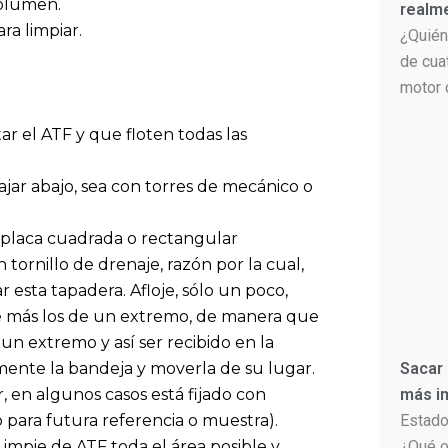
volumen.
realm
ra limpiar.
¿Quién
de cua
motor 
tar el ATF y que floten todas las
bajar abajo, sea con torres de mecánico o
 placa cuadrada o rectangular
tornillo de drenaje, razón por la cual,
r esta tapadera. Afloje, sólo un poco,
oje más los de un extremo, de manera que
 un extremo y así ser recibido en la
mente la bandeja y moverla de su lugar.
Sacar
, en algunos casos está fijado con
más im
 para futura referencia o muestra).
Estado
impie de ATF toda el área posible y
¿Qué o