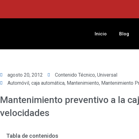
Ir
al
contenido
Inicio
Blog
agosto 20, 2012
Contenido Técnico
,
Universal
Automóvil
,
caja automática
,
Mantenimiento
,
Mantenimiento P
Mantenimiento preventivo a la ca
velocidades
Tabla de contenidos