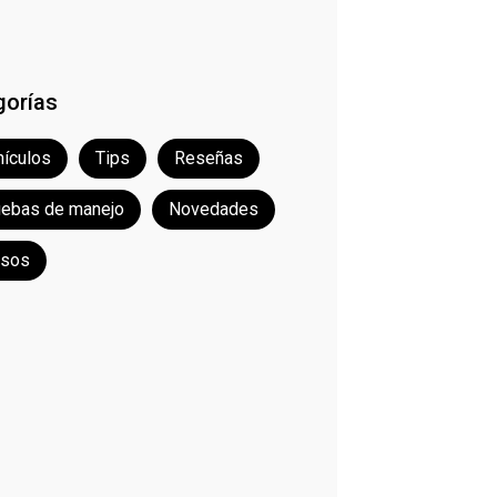
gorías
ículos
Tips
Reseñas
uebas de manejo
Novedades
rsos