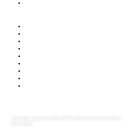
Autores de Contenido
Categorías de Contenido
Liderazgo y Estrategia
Contenido Técnico
Diagramas y Mecanismos
Contenido de Negocios
Eventos y Noticias
Productos e Insumos
Mercado y Tendencias
Vehículos
Colección de Revistas
en Formato Digital
Contáctanos
¿Deseas conocer más sobre nuestros productos y
servicios?