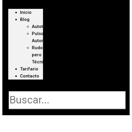
Inicio
Blog
Autoteca
Pulso
Automotriz
Rudo
pero
Técnico
Tarifario
Contacto
Buscar