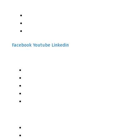
consumidores con contenido independiente de alta
relevancia y ofertas únicas.​
(+502) 2459 1825
(+502) 3599 6284
info@motoresymas.com
Facebook
Youtube
Linkedin
Mapa del Sitio
Inicio
Blog
Cursos Online
Boletín Informativo
Contacto
Business 2 Business
Servicios
Censo 2020 - 2021