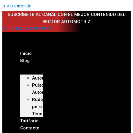
Ir al contenido
SUSCRÍBETE AL CANAL CON EL MEJOR CONTENIDO DEL
SECTOR AUTOMOTRIZ
¡QUIERO SUSCRIBIRME!
Inicio
Blog
Autoteca
Pulso
Automotriz
Rudo
pero
Técnico
Tarifario
Contacto