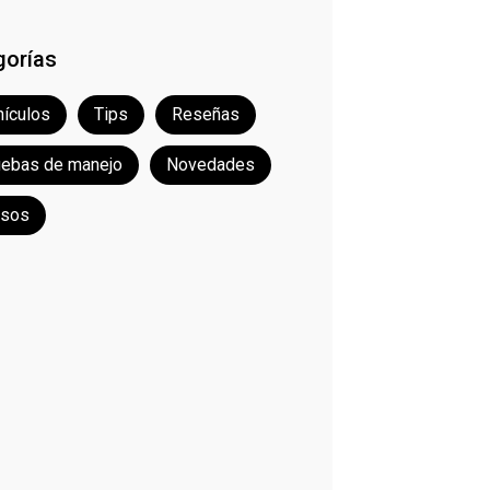
gorías
ículos
Tips
Reseñas
uebas de manejo
Novedades
rsos