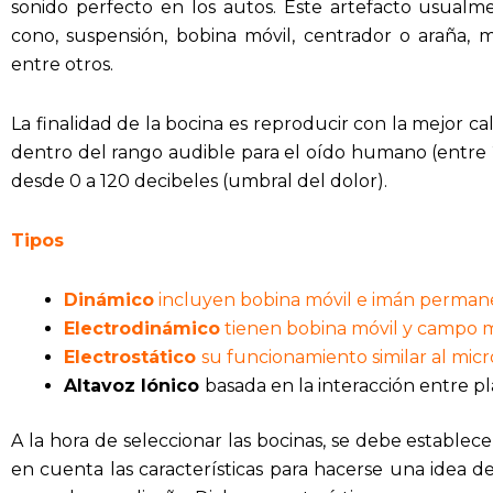
sonido perfecto en los autos. Este artefacto usua
cono, suspensión, bobina móvil, centrador o araña, 
entre otros.
La finalidad de la bocina es reproducir con la mejor c
dentro del rango audible para el oído humano (entre 
desde 0 a 120 decibeles (umbral del dolor).
Tipos
Dinámico
incluyen bobina móvil e imán permanen
Electrodinámico
tienen bobina móvil y campo 
Electrostático
su funcionamiento similar al mic
Altavoz Iónico
basada en la interacción entre pl
A la hora de seleccionar las bocinas, se debe establec
en cuenta las características para hacerse una idea 