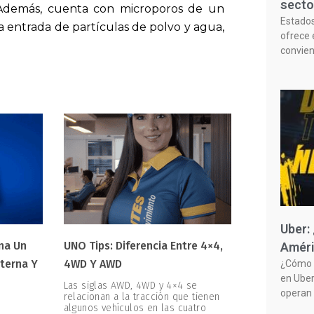
secto
a. Además, cuenta con microporos de un
Estado
la entrada de partículas de polvo y agua,
ofrece 
convie
Uber:
na Un
UNO Tips: Diferencia Entre 4×4,
Améri
terna Y
4WD Y AWD
¿Cómo f
en Uber
Las siglas AWD, 4WD y 4×4 se
operan 
relacionan a la tracción que tienen
algunos vehículos en las cuatro