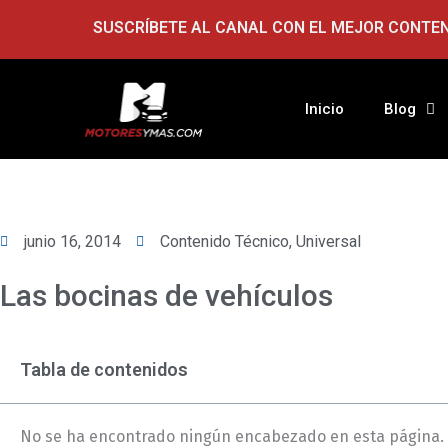
Ir
SUSCRÍBETE AL CANAL CON EL MEJOR CONTE
al
contenido
Inicio
Blog
junio 16, 2014
Contenido Técnico
,
Universal
Las bocinas de vehículos
Tabla de contenidos
No se ha encontrado ningún encabezado en esta página.