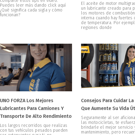
comparte estos tips en video.
El aceite de motor multigr
Puedes leer más dando click aquí
un lubricante creado para 
¿Qué significa cada sigla y cómo
los motores de combustión
funcionan?
interna cuando hay fuertes
de temperatura. Por ejempl
regiones donde
UNO FORZA Los Mejores
Consejos Para Cuidar La
Lubricantes Para Camiones Y
Que Aumente Su Vida Út
Transporte De Alto Rendimiento
Seguramente al ser aficion
las motocicletas, te esfuer
Los largos recorridos que realizas
brindarle el mejor servicio 
con tus vehículos pesados pueden
mantenimiento, pero recuer