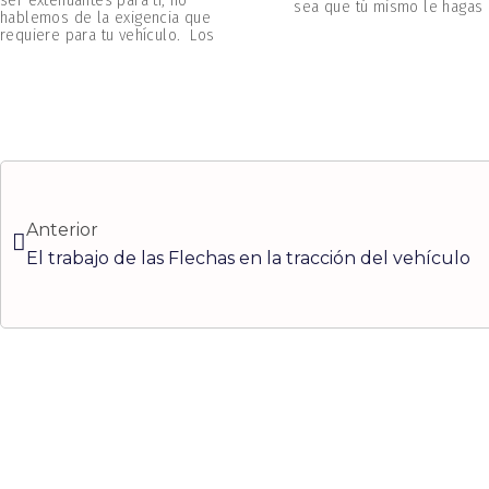
ser extenuantes para ti, no
sea que tú mismo le hagas
hablemos de la exigencia que
requiere para tu vehículo. Los
Ant
Anterior
El trabajo de las Flechas en la tracción del vehículo