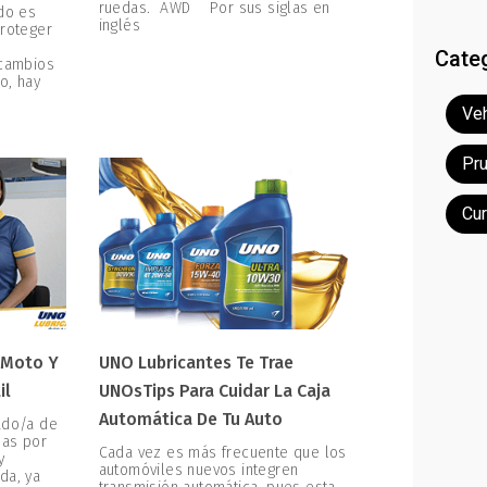
ruedas. AWD Por sus siglas en
ado es
inglés
proteger
Cate
 cambios
o, hay
Veh
Pr
Cu
 Moto Y
UNO Lubricantes Te Trae
il
UNOsTips Para Cuidar La Caja
Automática De Tu Auto
ado/a de
zas por
Cada vez es más frecuente que los
y
automóviles nuevos integren
da, ya