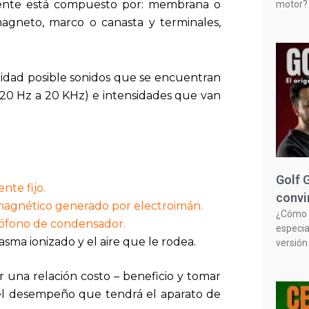
lmente está compuesto por: membrana o
motor? 
magneto, marco o canasta y terminales,
alidad posible sonidos que se encuentran
20 Hz a 20 KHz) e intensidades que van
Golf 
te fijo.
convi
magnético generado por electroimán.
¿Cómo n
rófono de condensador.
especia
asma ionizado y el aire que le rodea.
versión
er una relación costo – beneficio y tomar
del desempeño que tendrá el aparato de