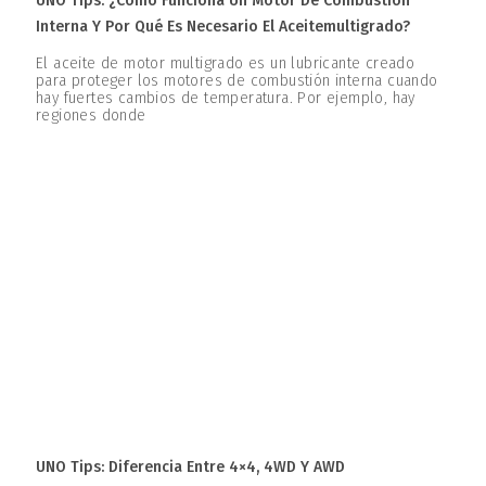
UNO Tips: ¿Cómo Funciona Un Motor De Combustión
Interna Y Por Qué Es Necesario El Aceitemultigrado?
El aceite de motor multigrado es un lubricante creado
para proteger los motores de combustión interna cuando
hay fuertes cambios de temperatura. Por ejemplo, hay
regiones donde
UNO Tips: Diferencia Entre 4×4, 4WD Y AWD