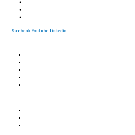
(+502) 2459 1825
(+502) 3599 6284
info@motoresymas.com
Facebook
Youtube
Linkedin
Mapa del Sitio
Inicio
Blog
Cursos Online
Boletín Informativo
Contacto
Business 2 Business
Servicios
Censo 2020 - 2021
Autores de Contenido