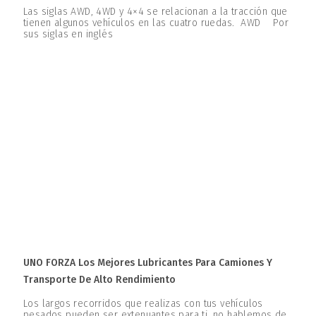
Las siglas AWD, 4WD y 4×4 se relacionan a la tracción que
tienen algunos vehículos en las cuatro ruedas. AWD Por
sus siglas en inglés
UNO FORZA Los Mejores Lubricantes Para Camiones Y
Transporte De Alto Rendimiento
Los largos recorridos que realizas con tus vehículos
pesados pueden ser extenuantes para ti, no hablemos de