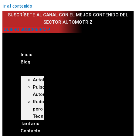
Ir al contenido
SUSCRÍBETE AL CANAL CON EL MEJOR CONTENIDO DEL
SECTOR AUTOMOTRIZ
¡QUIERO SUSCRIBIRME!
Inicio
Blog
Autoteca
Pulso
Automotriz
Rudo
pero
Técnico
Tarifario
Contacto