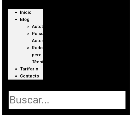
Inicio
Blog
Autoteca
Pulso
Automotriz
Rudo
pero
Técnico
Tarifario
Contacto
Buscar