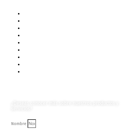
Categorías de Contenido
Liderazgo y Estrategia
Contenido Técnico
Diagramas y Mecanismos
Contenido de Negocios
Eventos y Noticias
Productos e Insumos
Mercado y Tendencias
Vehículos
Colección de Revistas
en Formato Digital
Contáctanos
¿Deseas conocer más sobre nuestros productos y
servicios?
Nombre