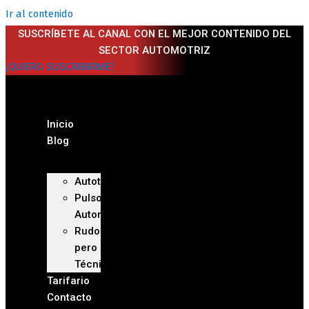
Ir al contenido
SUSCRÍBETE AL CANAL CON EL MEJOR CONTENIDO DEL
SECTOR AUTOMOTRIZ
¡QUIERO SUSCRIBIRME!
Inicio
Blog
Autoteca
Pulso
Automotriz
Rudo
pero
Técnico
Tarifario
Contacto