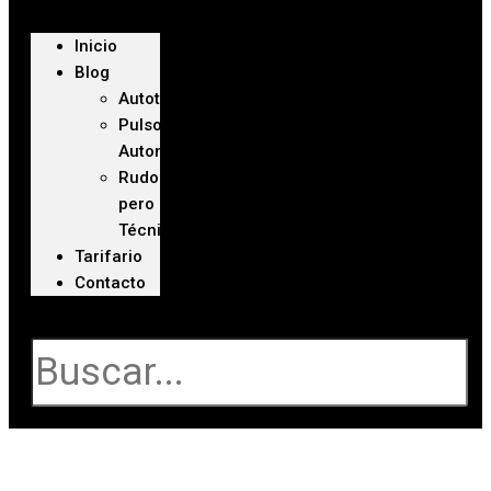
Inicio
Blog
Autoteca
Pulso
Automotriz
Rudo
pero
Técnico
Tarifario
Contacto
Buscar