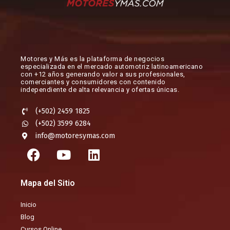
Motores y Más es la plataforma de negocios
especializada en el mercado automotriz latinoamericano
con +12 años generando valor a sus profesionales,
comerciantes y consumidores con contenido
independiente de alta relevancia y ofertas únicas.​
(+502) 2459 1825
(+502) 3599 6284
info@motoresymas.com
F
Y
L
a
o
i
c
u
n
Mapa del Sitio
e
t
k
b
u
e
Inicio
o
b
d
Blog
o
e
i
Cursos Online