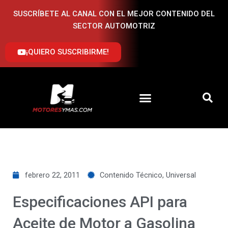
Ir
SUSCRÍBETE AL CANAL CON EL MEJOR CONTENIDO DEL
al
SECTOR AUTOMOTRIZ
contenido
¡QUIERO SUSCRIBIRME!
febrero 22, 2011
Contenido Técnico
,
Universal
Especificaciones API para
Aceite de Motor a Gasolina