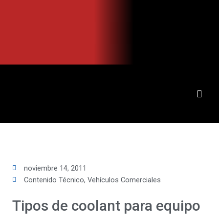
Ir
al
contenido
noviembre 14, 2011
Contenido Técnico
,
Vehículos Comerciales
Tipos de coolant para equipo