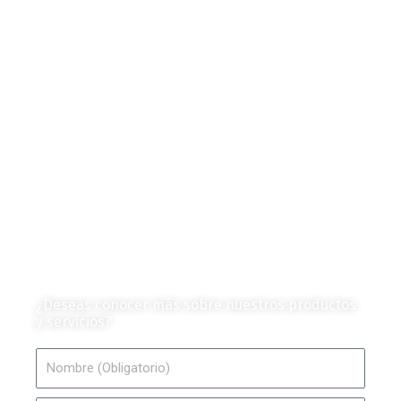
Categorías de Contenido
Liderazgo y Estrategia
Contenido Técnico
Diagramas y Mecanismos
Contenido de Negocios
Eventos y Noticias
Productos e Insumos
Mercado y Tendencias
Vehículos
Colección de Revistas
en Formato Digital
Contáctanos
¿Deseas conocer más sobre nuestros productos
y servicios?
Nombre