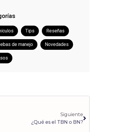
gorías
ículos
Tips
Reseñas
uebas de manejo
Novedades
rsos
Siguiente
Siguiente
¿Qué es el TBN o BN?