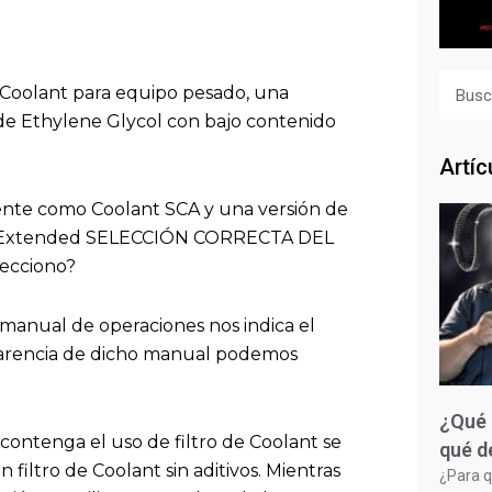
Busca
Coolant para equipo pesado, una
 de Ethylene Glycol con bajo contenido
Artíc
nte como Coolant SCA y una versión de
nt Extended SELECCIÓN CORRECTA DEL
lecciono?
l manual de operaciones nos indica el
 carencia de dicho manual podemos
¿Qué 
 contenga el uso de filtro de Coolant se
qué d
filtro de Coolant sin aditivos. Mientras
¿Para q