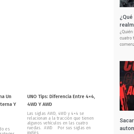
¿Qué 
realm
¿Quién 
cuatro 
comenzó
na Un
UNO Tips: Diferencia Entre 4×4,
terna Y
4WD Y AWD
Las siglas AWD, 4WD y 4×4 se
relacionan a la tracción que tienen
Sacar
algunos vehículos en las cuatro
autom
ruedas. AWD Por sus siglas en
ado es
inglés
proteger