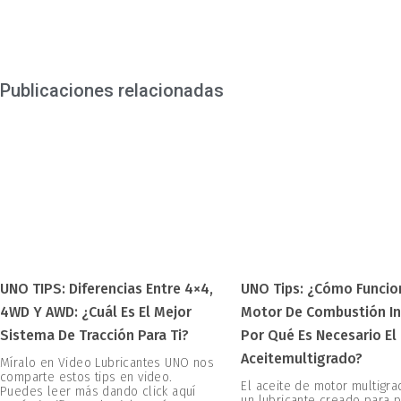
Publicaciones relacionadas
UNO TIPS: Diferencias Entre 4×4,
UNO Tips: ¿Cómo Funcio
4WD Y AWD: ¿Cuál Es El Mejor
Motor De Combustión In
Sistema De Tracción Para Ti?
Por Qué Es Necesario El
Aceitemultigrado?
Míralo en Video Lubricantes UNO nos
comparte estos tips en video.
El aceite de motor multigr
Puedes leer más dando click aquí
un lubricante creado para 