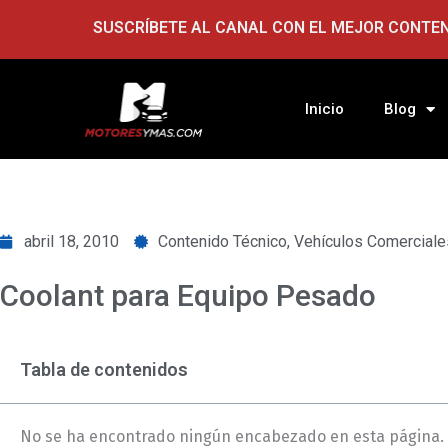
Ir
SUSCRÍBETE AL CANAL CON EL MEJOR CONTE
al
contenido
Inicio
Blog
abril 18, 2010
Contenido Técnico
,
Vehículos Comerciale
Coolant para Equipo Pesado
Tabla de contenidos
No se ha encontrado ningún encabezado en esta página.