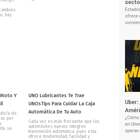
secto
Estado
 cambios
o, hay
ofrece 
convie
 Moto Y
UNO Lubricantes Te Trae
Uber:
il
UNOsTips Para Cuidar La Caja
Améri
Automática De Tu Auto
ado/a de
¿Cómo f
zas por
Cada vez es más frecuente que los
y
en Uber
automóviles nuevos integren
da, ya
operan 
transmisión automática, pues esta
ofrece modernidad, facilidad y