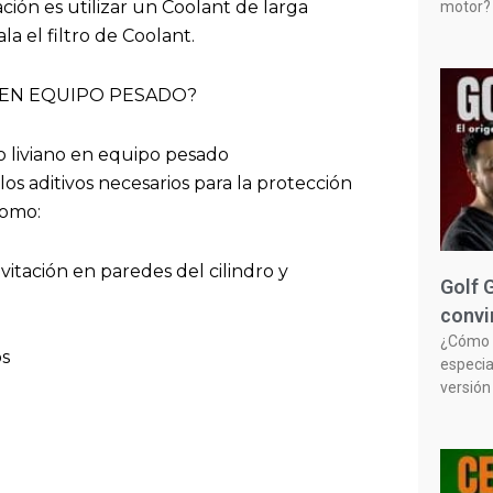
ión es utilizar un Coolant de larga
motor? 
a el filtro de Coolant.
 EN EQUIPO PESADO?
o liviano en equipo pesado
os aditivos necesarios para la protección
como:
vitación en paredes del cilindro y
Golf 
convi
¿Cómo n
os
especia
versión