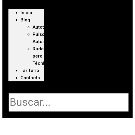
Inicio
Blog
Autoteca
Pulso
Automotriz
Rudo
pero
Técnico
Tarifario
Contacto
Buscar