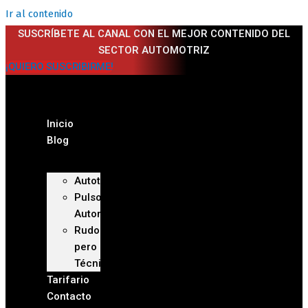
Ir al contenido
SUSCRÍBETE AL CANAL CON EL MEJOR CONTENIDO DEL
SECTOR AUTOMOTRIZ
¡QUIERO SUSCRIBIRME!
Inicio
Blog
Autoteca
Pulso
Automotriz
Rudo
pero
Técnico
Tarifario
Contacto