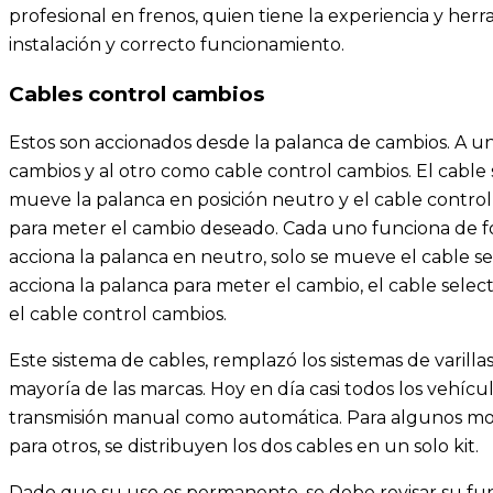
profesional en frenos, quien tiene la experiencia y her
instalación y correcto funcionamiento.
Cables control cambios
Estos son accionados desde la palanca de cambios. A u
cambios y al otro como cable control cambios. El cable 
mueve la palanca en posición neutro y el cable contro
para meter el cambio deseado. Cada uno funciona de fo
acciona la palanca en neutro, solo se mueve el cable se
acciona la palanca para meter el cambio, el cable selec
el cable control cambios.
Este sistema de cables, remplazó los sistemas de varill
mayoría de las marcas. Hoy en día casi todos los vehícul
transmisión manual como automática. Para algunos mod
para otros, se distribuyen los dos cables en un solo kit.
Dado que su uso es permanente, se debe revisar su fun