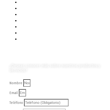
Diagramas y Mecanismos
Contenido de Negocios
Eventos y Noticias
Productos e Insumos
Mercado y Tendencias
Vehículos
Colección de Revistas
en Formato Digital
Contáctanos
¿Deseas conocer más sobre nuestros productos y
servicios?
Nombre
Email
Teléfono