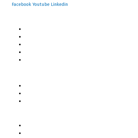
Facebook
Youtube
Linkedin
Mapa del Sitio
Inicio
Blog
Cursos Online
Boletín Informativo
Contacto
Business 2 Business
Servicios
Censo 2020 - 2021
Autores de Contenido
Categorías de Contenido
Liderazgo y Estrategia
Contenido Técnico