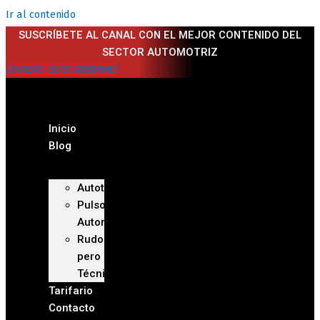
Ir al contenido
SUSCRÍBETE AL CANAL CON EL MEJOR CONTENIDO DEL
SECTOR AUTOMOTRIZ
¡QUIERO SUSCRIBIRME!
Inicio
Blog
Autoteca
Pulso
Automotriz
Rudo
pero
Técnico
Tarifario
Contacto