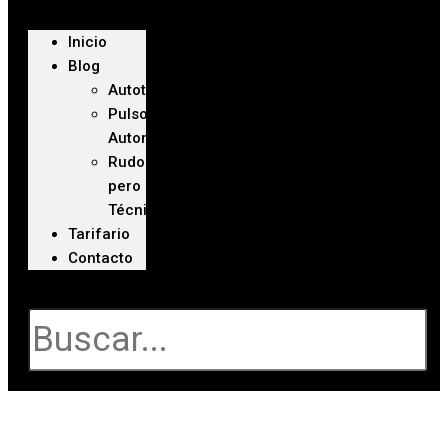
Inicio
Blog
Autoteca
Pulso
Automotriz
Rudo
pero
Técnico
Tarifario
Contacto
Buscar