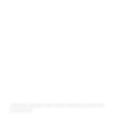
Autores de Contenido
Categorías de Contenido
Liderazgo y Estrategia
Contenido Técnico
Diagramas y Mecanismos
Contenido de Negocios
Eventos y Noticias
Productos e Insumos
Mercado y Tendencias
Vehículos
Colección de Revistas
en Formato Digital
Contáctanos
¿Deseas conocer más sobre nuestros productos
y servicios?