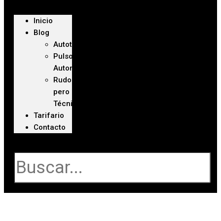
Inicio
Blog
Autoteca
Pulso
Automotriz
Rudo
pero
Técnico
Tarifario
Contacto
Buscar