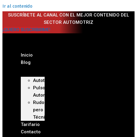
Ir al contenido
SUSCRÍBETE AL CANAL CON EL MEJOR CONTENIDO DEL
SECTOR AUTOMOTRIZ
¡QUIERO SUSCRIBIRME!
Inicio
Blog
Autoteca
Pulso
Automotriz
Rudo
pero
Técnico
Tarifario
Contacto