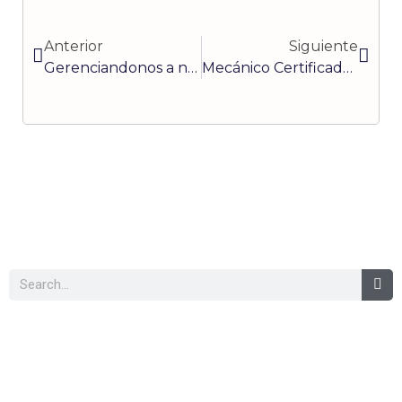
Ant
Sigui
Anterior
Siguiente
Gerenciandonos a nosotros mismos
Mecánico Certificado tiene mejores oportunidades
Buscar