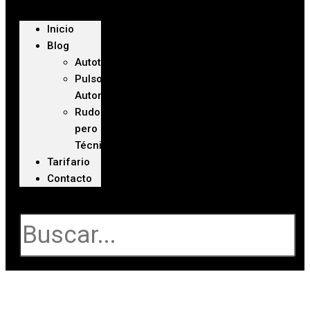
Inicio
Blog
Autoteca
Pulso
Automotriz
Rudo
pero
Técnico
Tarifario
Contacto
Buscar