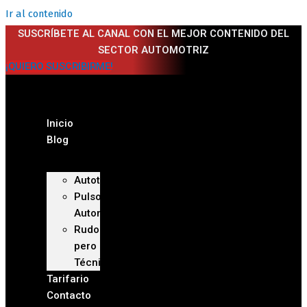
Ir al contenido
SUSCRÍBETE AL CANAL CON EL MEJOR CONTENIDO DEL
SECTOR AUTOMOTRIZ
¡QUIERO SUSCRIBIRME!
Inicio
Blog
Autoteca
Pulso
Automotriz
Rudo
pero
Técnico
Tarifario
Contacto