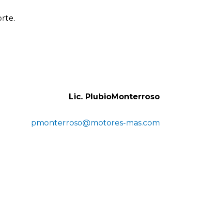
rte.
Lic. PlubioMonterroso
pmonterroso@motores-mas.com