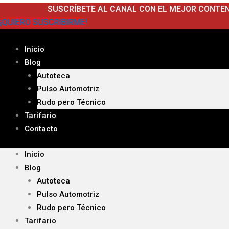
Ir
SUSCRÍBETE AL CANAL CON EL MEJOR CONTE
al
¡QUIERO SUSCRIBIRME!
contenido
Inicio
Blog
Autoteca
Pulso Automotriz
Rudo pero Técnico
Tarifario
Contacto
Inicio
Blog
Autoteca
Pulso Automotriz
Rudo pero Técnico
Tarifario