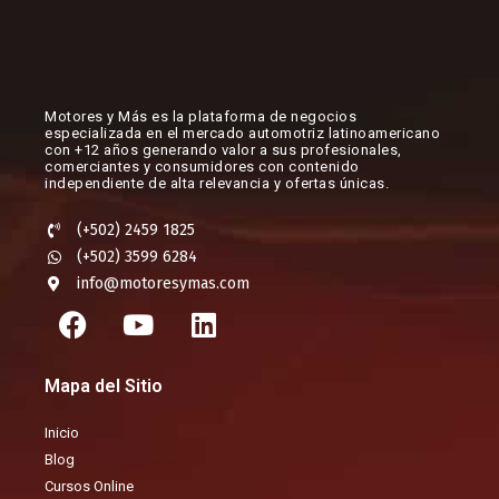
Motores y Más es la plataforma de negocios
especializada en el mercado automotriz latinoamericano
con +12 años generando valor a sus profesionales,
comerciantes y consumidores con contenido
independiente de alta relevancia y ofertas únicas.​
(+502) 2459 1825
(+502) 3599 6284
info@motoresymas.com
F
Y
L
a
o
i
c
u
n
Mapa del Sitio
e
t
k
b
u
e
Inicio
o
b
d
Blog
o
e
i
Cursos Online