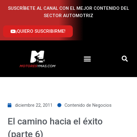
Ir
SUSCRÍBETE AL CANAL CON EL MEJOR CONTENIDO DEL
al
SECTOR AUTOMOTRIZ
contenido
¡QUIERO SUSCRIBIRME!
diciembre 22, 2011
Contenido de Negocios
El camino hacia el éxito
(parte 6)