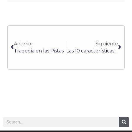
Ant
Sigu
Anterior
Siguiente
Tragedia en las Pistas
Las 10 características de un emprendedor (parte 4)
Buscar