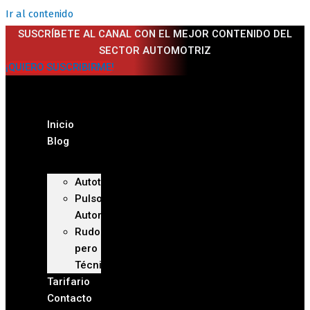
Ir al contenido
SUSCRÍBETE AL CANAL CON EL MEJOR CONTENIDO DEL
SECTOR AUTOMOTRIZ
¡QUIERO SUSCRIBIRME!
Inicio
Blog
Autoteca
Pulso
Automotriz
Rudo
pero
Técnico
Tarifario
Contacto