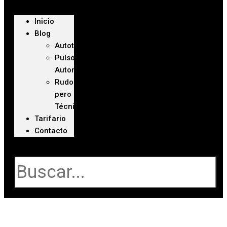
Inicio
Blog
Autoteca
Pulso
Automotriz
Rudo
pero
Técnico
Tarifario
Contacto
Buscar