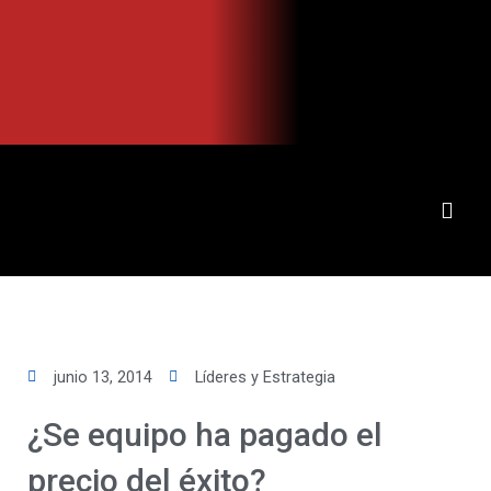
Ir
al
contenido
junio 13, 2014
Líderes y Estrategia
¿Se equipo ha pagado el
precio del éxito?