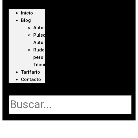
Inicio
Blog
Autoteca
Pulso
Automotriz
Rudo
pero
Técnico
Tarifario
Contacto
Buscar