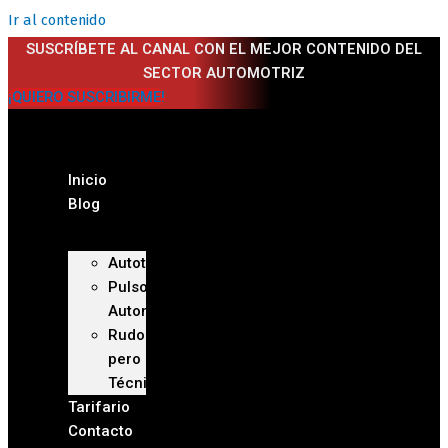
Ir al contenido
SUSCRÍBETE AL CANAL CON EL MEJOR CONTENIDO DEL
SECTOR AUTOMOTRIZ
¡QUIERO SUSCRIBIRME!
Inicio
Blog
Autoteca
Pulso
Automotriz
Rudo
pero
Técnico
Tarifario
Contacto