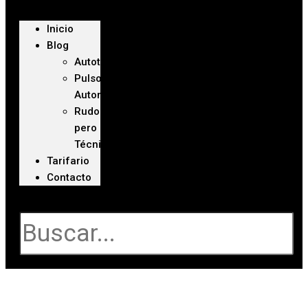
Inicio
Blog
Autoteca
Pulso
Automotriz
Rudo
pero
Técnico
Tarifario
Contacto
Buscar