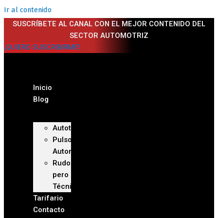
Ir al contenido
SUSCRÍBETE AL CANAL CON EL MEJOR CONTENIDO DEL
SECTOR AUTOMOTRIZ
¡QUIERO SUSCRIBIRME!
Inicio
Blog
Autoteca
Pulso
Automotriz
Rudo
pero
Técnico
Tarifario
Contacto