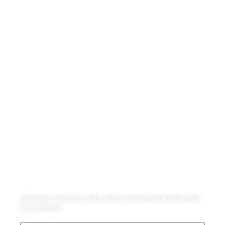
Autores de Contenido
Categorías de Contenido
Liderazgo y Estrategia
Contenido Técnico
Diagramas y Mecanismos
Contenido de Negocios
Eventos y Noticias
Productos e Insumos
Mercado y Tendencias
Vehículos
Colección de Revistas
en Formato Digital
Contáctanos
¿Deseas conocer más sobre nuestros productos
y servicios?