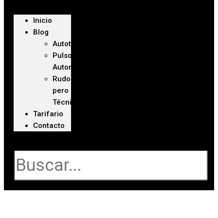
Inicio
Blog
Autoteca
Pulso
Automotriz
Rudo
pero
Técnico
Tarifario
Contacto
Buscar