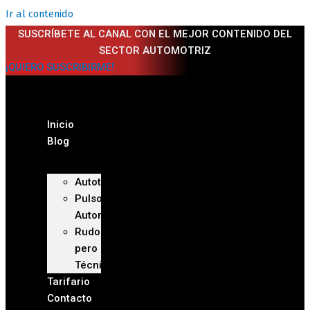
Ir al contenido
SUSCRÍBETE AL CANAL CON EL MEJOR CONTENIDO DEL
SECTOR AUTOMOTRIZ
¡QUIERO SUSCRIBIRME!
Inicio
Blog
Autoteca
Pulso
Automotriz
Rudo
pero
Técnico
Tarifario
Contacto