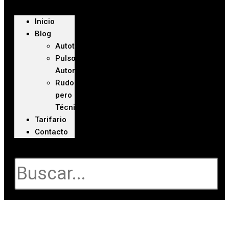
Inicio
Blog
Autoteca
Pulso
Automotriz
Rudo
pero
Técnico
Tarifario
Contacto
Buscar