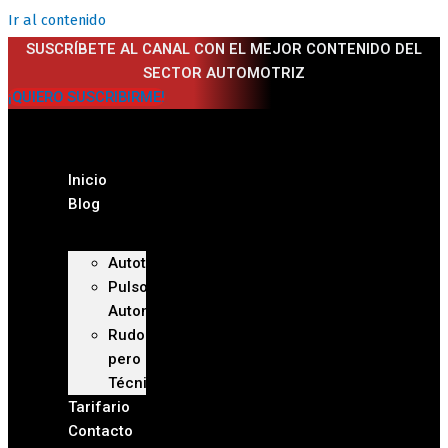
Ir al contenido
SUSCRÍBETE AL CANAL CON EL MEJOR CONTENIDO DEL
SECTOR AUTOMOTRIZ
¡QUIERO SUSCRIBIRME!
Inicio
Blog
Autoteca
Pulso
Automotriz
Rudo
pero
Técnico
Tarifario
Contacto