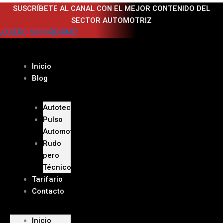
Ir
SUSCRÍBETE AL CANAL CON EL MEJOR CONTENIDO DEL
al
SECTOR AUTOMOTRIZ
contenido
¡QUIERO SUSCRIBIRME!
Inicio
Blog
Autoteca
Pulso
Automotriz
Rudo
pero
Técnico
Tarifario
Contacto
Inicio