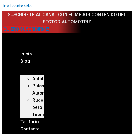
Ir al contenido
SUSCRÍBETE AL CANAL CON EL MEJOR CONTENIDO DEL
SECTOR AUTOMOTRIZ
¡QUIERO SUSCRIBIRME!
Inicio
Blog
Autoteca
Pulso
Automotriz
Rudo
pero
Técnico
Tarifario
Contacto