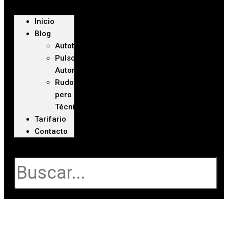
Inicio
Blog
Autoteca
Pulso
Automotriz
Rudo
pero
Técnico
Tarifario
Contacto
Buscar