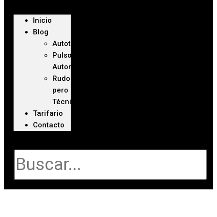
Inicio
Blog
Autoteca
Pulso
Automotriz
Rudo
pero
Técnico
Tarifario
Contacto
Buscar