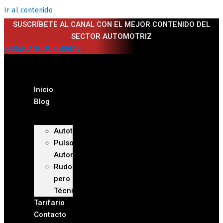
Ir al contenido
SUSCRÍBETE AL CANAL CON EL MEJOR CONTENIDO DEL
SECTOR AUTOMOTRIZ
¡QUIERO SUSCRIBIRME!
Inicio
Blog
Autoteca
Pulso
Automotriz
Rudo
pero
Técnico
Tarifario
Contacto