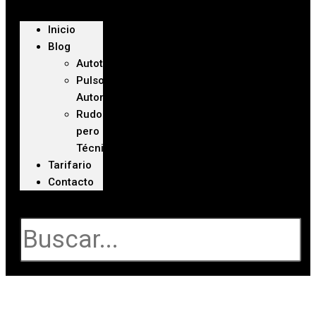
Inicio
Blog
Autoteca
Pulso
Automotriz
Rudo
pero
Técnico
Tarifario
Contacto
Buscar