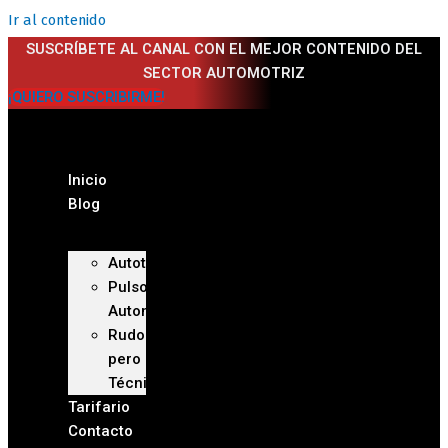
Ir al contenido
SUSCRÍBETE AL CANAL CON EL MEJOR CONTENIDO DEL
SECTOR AUTOMOTRIZ
¡QUIERO SUSCRIBIRME!
Inicio
Blog
Autoteca
Pulso
Automotriz
Rudo
pero
Técnico
Tarifario
Contacto