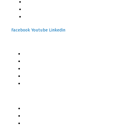
(+502) 2459 1825
(+502) 3599 6284
info@motoresymas.com
Facebook
Youtube
Linkedin
Mapa del Sitio
Inicio
Blog
Cursos Online
Boletín Informativo
Contacto
Business 2 Business
Servicios
Censo 2020 - 2021
Autores de Contenido