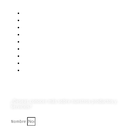
Categorías de Contenido
Liderazgo y Estrategia
Contenido Técnico
Diagramas y Mecanismos
Contenido de Negocios
Eventos y Noticias
Productos e Insumos
Mercado y Tendencias
Vehículos
Colección de Revistas
en Formato Digital
Contáctanos
¿Deseas conocer más sobre nuestros productos y
servicios?
Nombre