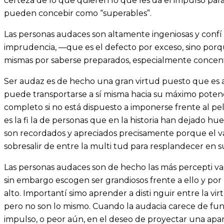
certeza de lo que quieren lo que les da el impulso par
pueden concebir como “superables”.
Las personas audaces son altamente ingeniosas y confí 
imprudencia, —que es el defecto por exceso, sino porq
mismas por saberse preparados, especialmente concent
Ser audaz es de hecho una gran virtud puesto que es a
puede transportarse a sí misma hacia su máximo potenc
completo si no está dispuesto a imponerse frente al pel
es la fi la de personas que en la historia han dejado hu
son recordados y apreciados precisamente porque el v
sobresalir de entre la multi tud para resplandecer en
Las personas audaces son de hecho las más percepti vas
sin embargo escogen ser grandiosos frente a ello y por 
alto. Importantí simo aprender a disti nguir entre la vi
pero no son lo mismo. Cuando la audacia carece de fun
impulso, o peor aún, en el deseo de proyectar una apar