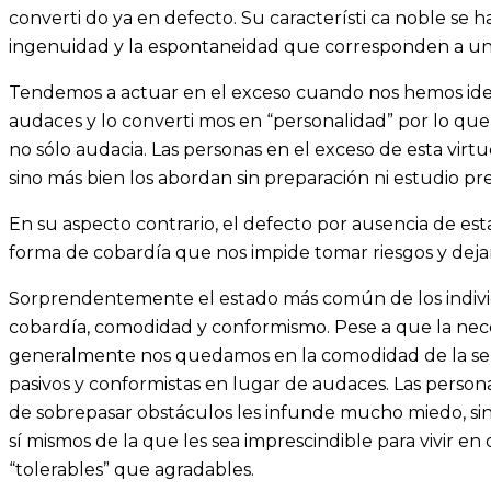
converti do ya en defecto. Su característi ca noble se 
ingenuidad y la espontaneidad que corresponden a un
Tendemos a actuar en el exceso cuando nos hemos identi
audaces y lo converti mos en “personalidad” por lo q
no sólo audacia. Las personas en el exceso de esta virtu
sino más bien los abordan sin preparación ni estudio prev
En su aspecto contrario, el defecto por ausencia de esta
forma de cobardía que nos impide tomar riesgos y dejar 
Sorprendentemente el estado más común de los individu
cobardía, comodidad y conformismo. Pese a que la nece
generalmente nos quedamos en la comodidad de la sen
pasivos y conformistas en lugar de audaces. Las person
de sobrepasar obstáculos les infunde mucho miedo, si
sí mismos de la que les sea imprescindible para vivir en
“tolerables” que agradables.