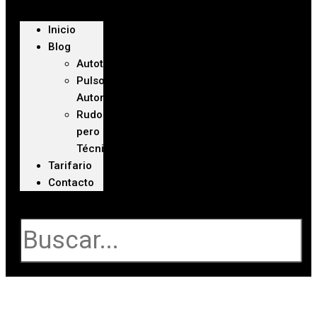
Inicio
Blog
Autoteca
Pulso
Automotriz
Rudo
pero
Técnico
Tarifario
Contacto
Buscar