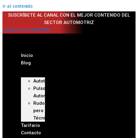
Ir al contenido
SUSCRÍBETE AL CANAL CON EL MEJOR CONTENIDO DEL
SECTOR AUTOMOTRIZ
¡QUIERO SUSCRIBIRME!
Inicio
Blog
Autoteca
Pulso
Automotriz
Rudo
pero
Técnico
Tarifario
Contacto