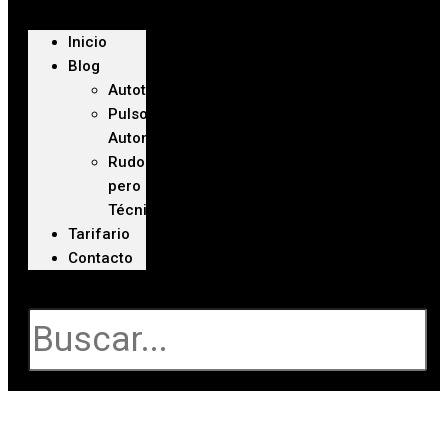
Inicio
Blog
Autoteca
Pulso
Automotriz
Rudo
pero
Técnico
Tarifario
Contacto
Buscar