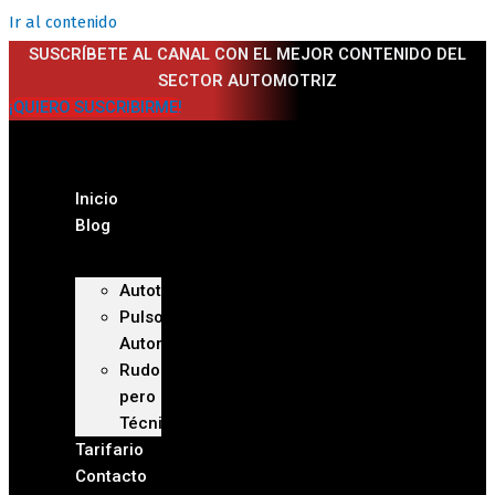
Ir al contenido
SUSCRÍBETE AL CANAL CON EL MEJOR CONTENIDO DEL
SECTOR AUTOMOTRIZ
¡QUIERO SUSCRIBIRME!
Inicio
Blog
Autoteca
Pulso
Automotriz
Rudo
pero
Técnico
Tarifario
Contacto