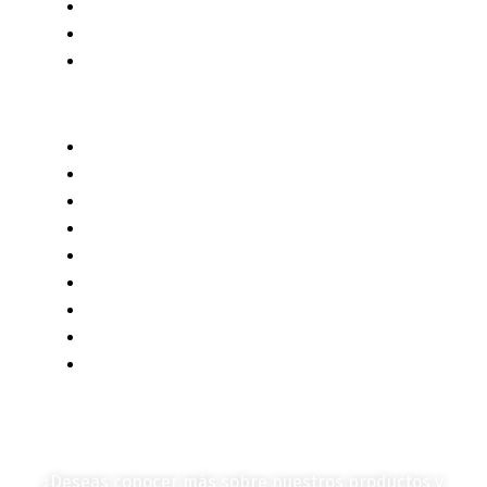
Servicios
Censo 2020 - 2021
Autores de Contenido
Categorías de Contenido
Liderazgo y Estrategia
Contenido Técnico
Diagramas y Mecanismos
Contenido de Negocios
Eventos y Noticias
Productos e Insumos
Mercado y Tendencias
Vehículos
Colección de Revistas
en Formato Digital
Contáctanos
¿Deseas conocer más sobre nuestros productos y