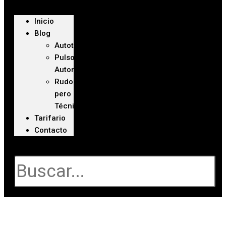
Inicio
Blog
Autoteca
Pulso
Automotriz
Rudo
pero
Técnico
Tarifario
Contacto
Buscar