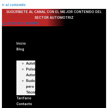
Ir al contenido
SUSCRÍBETE AL CANAL CON EL MEJOR CONTENIDO DEL
SECTOR AUTOMOTRIZ
¡QUIERO SUSCRIBIRME!
Inicio
Blog
Autoteca
Pulso
Automotriz
Rudo
pero
Técnico
Tarifario
Contacto