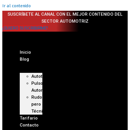
Ir al contenido
SUSCRÍBETE AL CANAL CON EL MEJOR CONTENIDO DEL
SECTOR AUTOMOTRIZ
¡QUIERO SUSCRIBIRME!
Inicio
Blog
Autoteca
Pulso
Automotriz
Rudo
pero
Técnico
Tarifario
Contacto