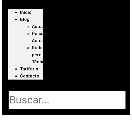
Inicio
Blog
Autoteca
Pulso
Automotriz
Rudo
pero
Técnico
Tarifario
Contacto
Buscar