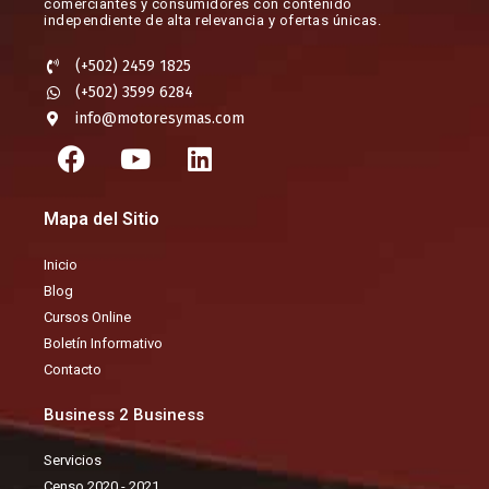
comerciantes y consumidores con contenido
independiente de alta relevancia y ofertas únicas.​
(+502) 2459 1825
(+502) 3599 6284
info@motoresymas.com
F
Y
L
a
o
i
c
u
n
Mapa del Sitio
e
t
k
b
u
e
Inicio
o
b
d
Blog
o
e
i
Cursos Online
k
n
Boletín Informativo
Contacto
Business 2 Business
Servicios
Censo 2020 - 2021