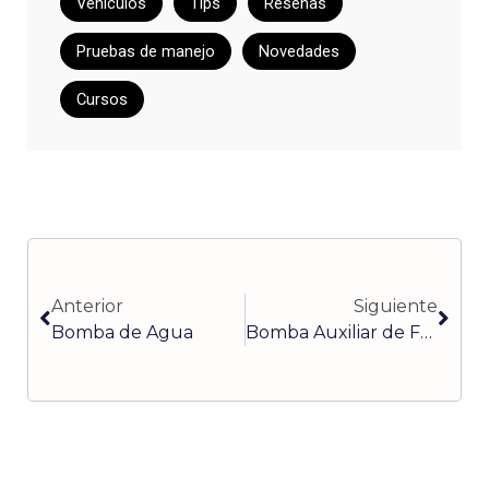
Vehículos
Tips
Reseñas
Pruebas de manejo
Novedades
Cursos
Ant
Sigu
Anterior
Siguiente
Bomba de Agua
Bomba Auxiliar de Frenos o Cilindro Auxiliar