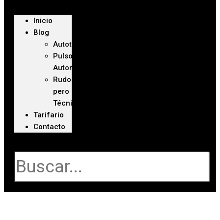
Inicio
Blog
Autoteca
Pulso
Automotriz
Rudo
pero
Técnico
Tarifario
Contacto
Buscar