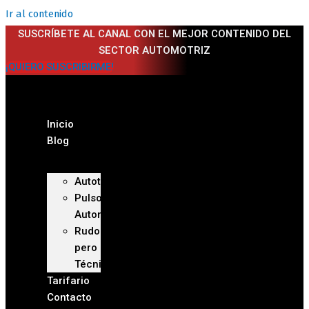
Ir al contenido
SUSCRÍBETE AL CANAL CON EL MEJOR CONTENIDO DEL
SECTOR AUTOMOTRIZ
¡QUIERO SUSCRIBIRME!
Inicio
Blog
Autoteca
Pulso
Automotriz
Rudo
pero
Técnico
Tarifario
Contacto