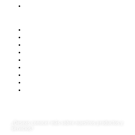
Autores de Contenido
Categorías de Contenido
Liderazgo y Estrategia
Contenido Técnico
Diagramas y Mecanismos
Contenido de Negocios
Eventos y Noticias
Productos e Insumos
Mercado y Tendencias
Vehículos
Colección de Revistas
en Formato Digital
Contáctanos
¿Deseas conocer más sobre nuestros productos y
servicios?