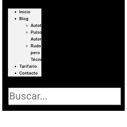
Inicio
Blog
Autoteca
Pulso
Automotriz
Rudo
pero
Técnico
Tarifario
Contacto
Buscar