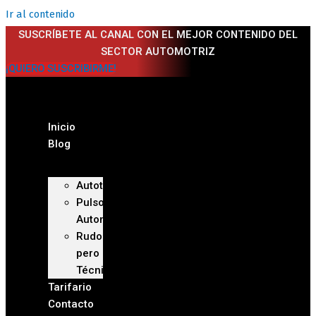
Ir al contenido
SUSCRÍBETE AL CANAL CON EL MEJOR CONTENIDO DEL
SECTOR AUTOMOTRIZ
¡QUIERO SUSCRIBIRME!
Inicio
Blog
Autoteca
Pulso
Automotriz
Rudo
pero
Técnico
Tarifario
Contacto