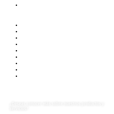
Autores de Contenido
Categorías de Contenido
Liderazgo y Estrategia
Contenido Técnico
Diagramas y Mecanismos
Contenido de Negocios
Eventos y Noticias
Productos e Insumos
Mercado y Tendencias
Vehículos
Colección de Revistas
en Formato Digital
Contáctanos
¿Deseas conocer más sobre nuestros productos y
servicios?