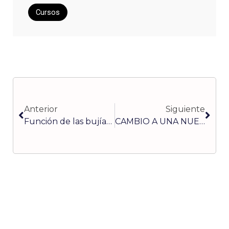
Cursos
Ant
Sigu
Anterior
Siguiente
Función de las bujías en la cámara de combustión
CAMBIO A UNA NUEVA ERA