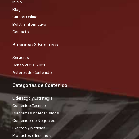
Inicio
o
b
d
Blog
o
e
i
Cursos Online
k
n
Boletín Informativo
Contacto
Business 2 Business
Servicios
Censo 2020 - 2021
Autores de Contenido
Categorías de Contenido
Liderazgo y Estrategia
Contenido Técnico
Diagramas y Mecanismos
Contenido de Negocios
Eventos y Noticias
Productos e Insumos