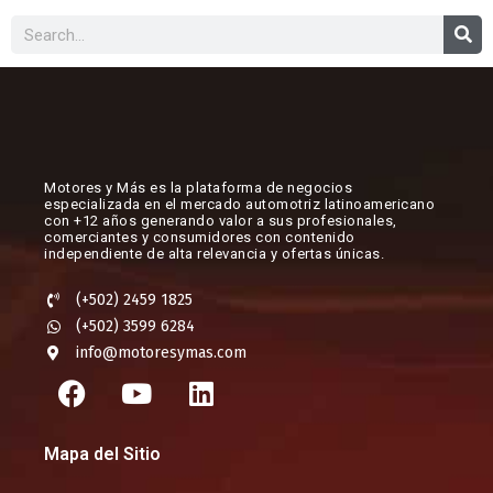
Buscar
Motores y Más es la plataforma de negocios
especializada en el mercado automotriz latinoamericano
con +12 años generando valor a sus profesionales,
comerciantes y consumidores con contenido
independiente de alta relevancia y ofertas únicas.​
(+502) 2459 1825
(+502) 3599 6284
info@motoresymas.com
F
Y
L
a
o
i
c
u
n
Mapa del Sitio
e
t
k
b
u
e