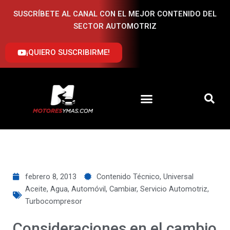
Ir
SUSCRÍBETE AL CANAL CON EL MEJOR CONTENIDO DEL
al
SECTOR AUTOMOTRIZ
contenido
¡QUIERO SUSCRIBIRME!
febrero 8, 2013
Contenido Técnico
,
Universal
Aceite
,
Agua
,
Automóvil
,
Cambiar
,
Servicio Automotriz
,
Turbocompresor
Consideraciones en el cambio