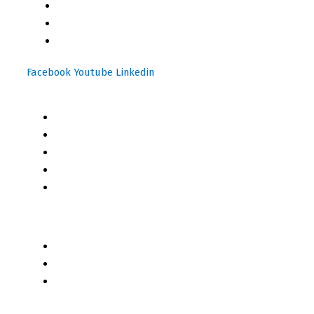
(+502) 2459 1825
(+502) 3599 6284
info@motoresymas.com
Facebook
Youtube
Linkedin
Mapa del Sitio
Inicio
Blog
Cursos Online
Boletín Informativo
Contacto
Business 2 Business
Servicios
Censo 2020 - 2021
Autores de Contenido
Categorías de Contenido