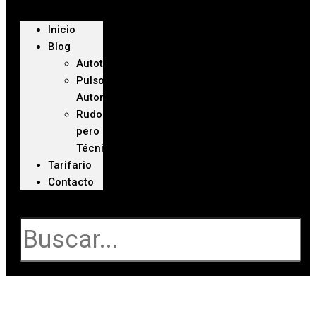
Inicio
Blog
Autoteca
Pulso
Automotriz
Rudo
pero
Técnico
Tarifario
Contacto
Buscar