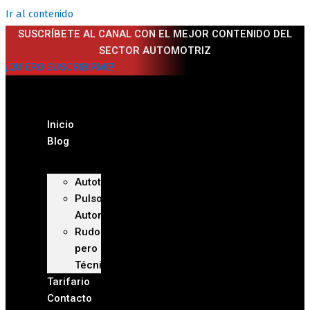
Ir al contenido
SUSCRÍBETE AL CANAL CON EL MEJOR CONTENIDO DEL
SECTOR AUTOMOTRIZ
¡QUIERO SUSCRIBIRME!
Inicio
Blog
Autoteca
Pulso
Automotriz
Rudo
pero
Técnico
Tarifario
Contacto