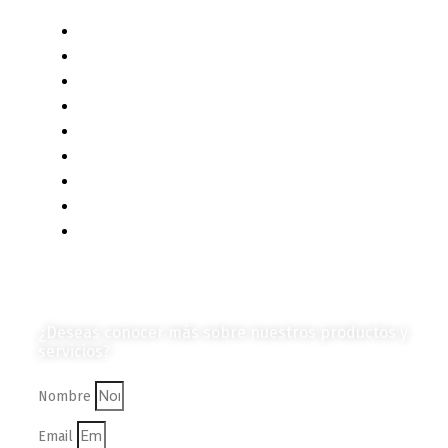
Liderazgo y Estrategia
Contenido Técnico
Diagramas y Mecanismos
Contenido de Negocios
Eventos y Noticias
Productos e Insumos
Mercado y Tendencias
Vehículos
Colección de Revistas
en Formato Digital
Contáctanos
¿Deseas conocer más sobre nuestros productos y
servicios?
Nombre
Email