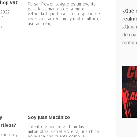
shop VRC
Pulsar Power League es un evento
para los amantes de la moto
¿Qué 
 2022,
velocidad que buscan un espacio de
te
realm
diversión, adrenalina y moto cultura;
e
así también,
¿Quién
 un
de cua
motor 
y
Soy Juan Mecánico
ortivos?
Talento femenino en la industria
automotriz, Estrella Vieira, una chica
 como rey
Boliviana nos cuenta como la