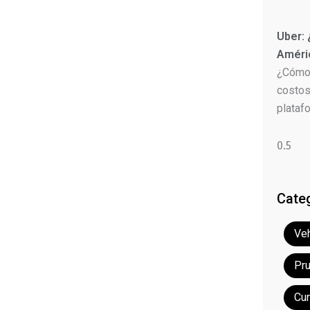
Uber:
Améri
¿Cómo 
costos
plataf
Cate
Veh
Pr
Cu