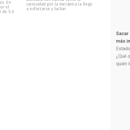
os. En
curiosidad por la mecánica la llego
or el
a esforzarse y luchar
8 de 5.0
Sacar
más im
Estado
¿Qué o
quién 