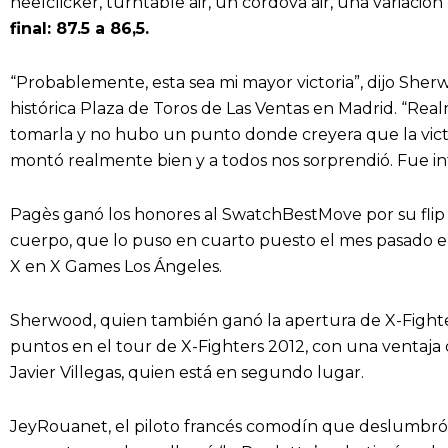
heelclicker, turntable air, un cordova air, una variació
final: 87.5 a 86,5.
“Probablemente, esta sea mi mayor victoria”, dijo She
histórica Plaza de Toros de Las Ventas en Madrid. “Rea
tomarla y no hubo un punto donde creyera que la victo
montó realmente bien y a todos nos sorprendió. Fue in
Pagès ganó los honores al SwatchBestMove por su flip es
cuerpo, que lo puso en cuarto puesto el mes pasado 
X en X Games Los Ángeles.
Sherwood, quien también ganó la apertura de X-Fighters
puntos en el tour de X-Fighters 2012, con una ventaja 
Javier Villegas, quien está en segundo lugar.
JeyRouanet, el piloto francés comodín que deslumbró a