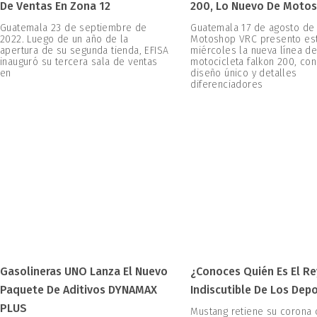
De Ventas En Zona 12
200, Lo Nuevo De Moto
Guatemala 23 de septiembre de
Guatemala 17 de agosto de
2022. Luego de un año de la
Motoshop VRC presento es
apertura de su segunda tienda, EFISA
miércoles la nueva línea d
inauguró su tercera sala de ventas
motocicleta falkon 200, con
en
diseño único y detalles
diferenciadores
Gasolineras UNO Lanza El Nuevo
¿Conoces Quién Es El Re
Paquete De Aditivos DYNAMAX
Indiscutible De Los Dep
PLUS
Mustang retiene su corona