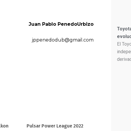
Juan Pablo PenedoUrbizo
Toyota
evolu
jppenedodub@gmail.com
El Toy
indepe
deriva
lkon
Pulsar Power League 2022