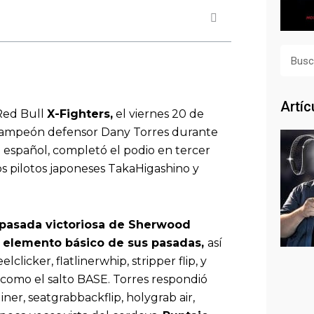
Busca
Artíc
Red Bull
X-Fighters,
el viernes 20 de
 y campeón defensor Dany Torres durante
o español, completó el podio en tercer
os pilotos japoneses TakaHigashino y
 pasada victoriosa de Sherwood
un elemento básico de sus pasadas,
así
clicker, flatlinerwhip, stripper flip, y
 como el salto BASE. Torres respondió
iner, seatgrabbackflip, holygrab air,