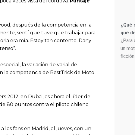
n poca veces vista del cordova.
Puntaje
rwood, después de la competencia en la
¿Qué e
lmente, sentí que tuve que trabajar para
qué de
ria era mía. Estoy tan contento. Dany
¿Para 
tenso”.
un mot
ficción
pecial, la variación de varial de
en la competencia de BestTrick de Moto
 2012, en Dubai, es ahora el líder de
de 80 puntos contra el piloto chileno
 los fans en Madrid, el jueves, con un