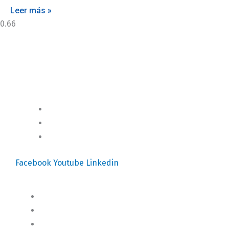
Leer más »
Motores y Más es la plataforma de negocios especializada en el 
(+502) 2459 1825
independiente de alta relevancia y ofertas únicas.​
(+502) 3599 6284
info@motoresymas.com
Facebook
Youtube
Linkedin
Mapa del Sitio
Inicio
Blog
Cursos Online