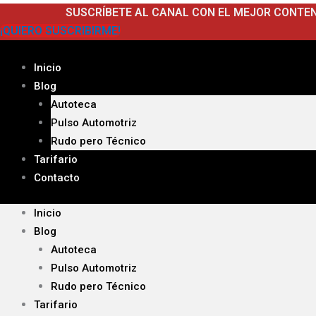
Ir
SUSCRÍBETE AL CANAL CON EL MEJOR CONTE
al
¡QUIERO SUSCRIBIRME!
contenido
Inicio
Blog
Autoteca
Pulso Automotriz
Rudo pero Técnico
Tarifario
Contacto
Inicio
Blog
Autoteca
Pulso Automotriz
Rudo pero Técnico
Tarifario