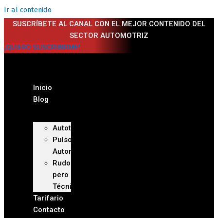
Ir al contenido
SUSCRÍBETE AL CANAL CON EL MEJOR CONTENIDO DEL
SECTOR AUTOMOTRIZ
¡QUIERO SUSCRIBIRME!
Inicio
Blog
Autoteca
Pulso
Automotriz
Rudo
pero
Técnico
Tarifario
Contacto