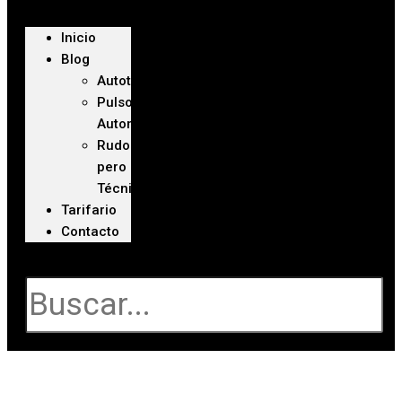
Inicio
Blog
Autoteca
Pulso
Automotriz
Rudo
pero
Técnico
Tarifario
Contacto
Buscar