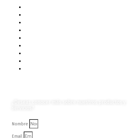
Liderazgo y Estrategia
Contenido Técnico
Diagramas y Mecanismos
Contenido de Negocios
Eventos y Noticias
Productos e Insumos
Mercado y Tendencias
Vehículos
Colección de Revistas
en Formato Digital
Contáctanos
¿Deseas conocer más sobre nuestros productos y
servicios?
Nombre
Email