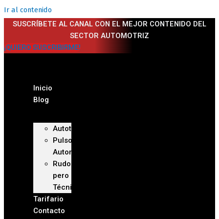
Ir al contenido
SUSCRÍBETE AL CANAL CON EL MEJOR CONTENIDO DEL
SECTOR AUTOMOTRIZ
¡QUIERO SUSCRIBIRME!
Inicio
Blog
Autoteca
Pulso
Automotriz
Rudo
pero
Técnico
Tarifario
Contacto