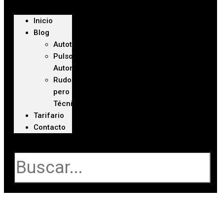
Inicio
Blog
Autoteca
Pulso
Automotriz
Rudo
pero
Técnico
Tarifario
Contacto
Buscar