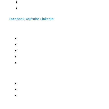
(+502) 3599 6284
info@motoresymas.com
Facebook
Youtube
Linkedin
Mapa del Sitio
Inicio
Blog
Cursos Online
Boletín Informativo
Contacto
Business 2 Business
Servicios
Censo 2020 - 2021
Autores de Contenido
Categorías de Contenido