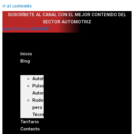
Ir al contenido
SUSCRÍBETE AL CANAL CON EL MEJOR CONTENIDO DEL
SECTOR AUTOMOTRIZ
¡QUIERO SUSCRIBIRME!
Inicio
Blog
Autoteca
Pulso
Automotriz
Rudo
pero
Técnico
Tarifario
Contacto