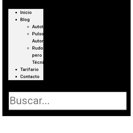
Inicio
Blog
Autoteca
Pulso
Automotriz
Rudo
pero
Técnico
Tarifario
Contacto
Buscar