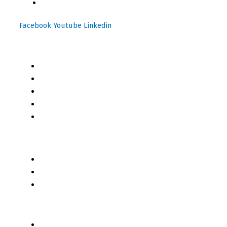
info@motoresymas.com
Facebook
Youtube
Linkedin
Mapa del Sitio
Inicio
Blog
Cursos Online
Boletín Informativo
Contacto
Business 2 Business
Servicios
Censo 2020 - 2021
Autores de Contenido
Categorías de Contenido
Liderazgo y Estrategia