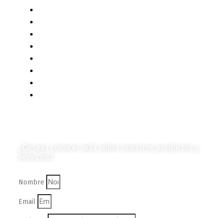
Contenido Técnico
Diagramas y Mecanismos
Contenido de Negocios
Eventos y Noticias
Productos e Insumos
Mercado y Tendencias
Vehículos
Colección de Revistas
en Formato Digital
Contáctanos
¿Deseas conocer más sobre nuestros productos y
servicios?
Nombre
Email