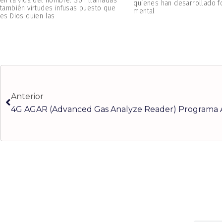
en la vida del hombre. Son llamadas
quienes han desarrollado f
también virtudes infusas puesto que
mental
es Dios quien las
Ant
Anterior