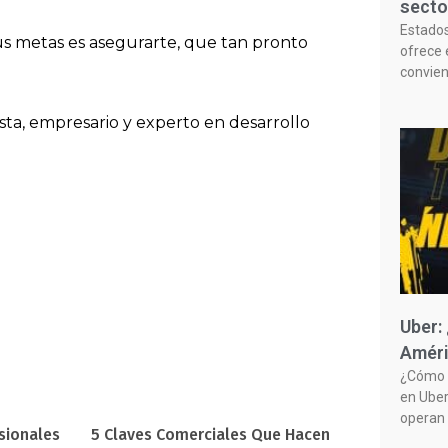
secto
Estado
s metas es asegurarte, que tan pronto
ofrece 
convie
sta, empresario y experto en desarrollo
Uber:
Améri
¿Cómo f
en Uber
operan 
esionales
5 Claves Comerciales Que Hacen