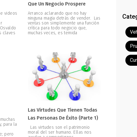
Que Un Negocio Prospere
de videos
Arranco aclarando que no hay
Cate
ninguna magia detrás de vender. Las
er
ventas son simplemente una función
 Osvaldo
crítica para todo negocio que,
Veh
s claves
muchas veces, es temida
Pr
Cu
Las Virtudes Que Tienen Todas
Las Personas De Éxito (parte 1)
 muchas
, para la
Las virtudes son el patrimonio
moral del ser humano. Ellas nos
e; pero