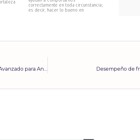
ayudan a comportarnos
ortaleza
correctamente en toda circunstancia;
es decir, hacer lo bueno en
4G AGAR (Advanced Gas Analyze Reader) Programa Avanzado para Análisis de Gases
Desempeño de fr