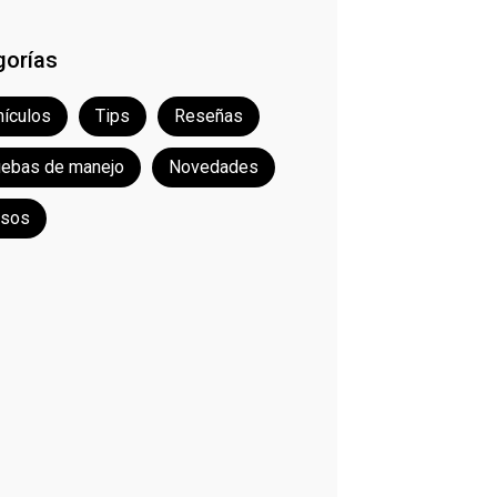
gorías
ículos
Tips
Reseñas
uebas de manejo
Novedades
rsos