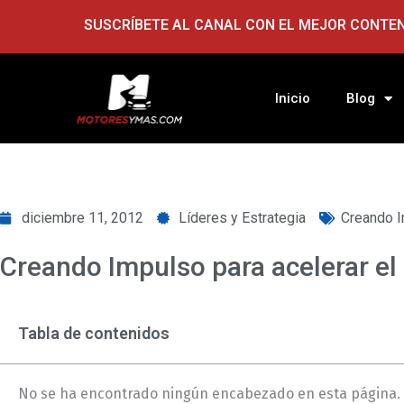
Ir
SUSCRÍBETE AL CANAL CON EL MEJOR CONTE
al
contenido
Inicio
Blog
diciembre 11, 2012
Líderes y Estrategia
Creando I
Creando Impulso para acelerar el 
Tabla de contenidos
No se ha encontrado ningún encabezado en esta página.