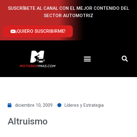
Ir
SUSCRÍBETE AL CANAL CON EL MEJOR CONTENIDO DEL
al
SECTOR AUTOMOTRIZ
contenido
¡QUIERO SUSCRIBIRME!
diciembre 10, 2009
Líderes y Estrategia
Altruismo