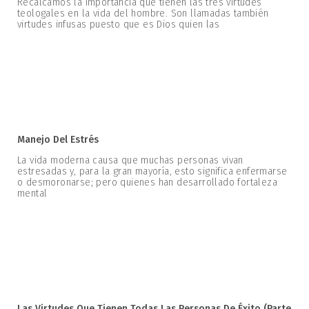
Recalcamos la importancia que tienen las tres virtudes
teologales en la vida del hombre. Son llamadas también
virtudes infusas puesto que es Dios quien las
Manejo Del Estrés
La vida moderna causa que muchas personas vivan
estresadas y, para la gran mayoría, esto significa enfermarse
o desmoronarse; pero quienes han desarrollado fortaleza
mental
Las Virtudes Que Tienen Todas Las Personas De Éxito (parte