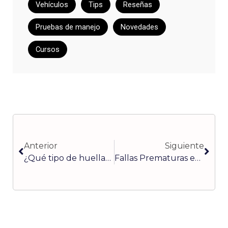
Vehículos
Tips
Reseñas
Pruebas de manejo
Novedades
Cursos
Ant
Sigu
Anterior
Siguiente
¿Qué tipo de huellas estamos dejando en el camino?
Fallas Prematuras en Bombas de Agua