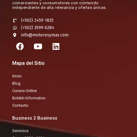
comerciantes y consumidores con contenido
independiente de alta relevancia y ofertas únicas.​
(+502) 2459 1825
(+502) 3599 6284
info@motoresymas.com
F
Y
L
a
o
i
c
u
n
Mapa del Sitio
e
t
k
b
u
e
Inicio
o
b
d
Blog
o
e
i
Cursos Online
k
n
Boletín Informativo
Contacto
Business 2 Business
Servicios