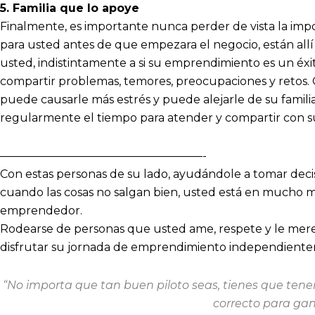
5. Familia que lo apoye
Finalmente, es importante nunca perder de vista la import
para usted antes de que empezara el negocio, están allí 
usted, indistintamente a si su emprendimiento es un éxi
compartir problemas, temores, preocupaciones y retos. 
puede causarle más estrés y puede alejarle de su famili
regularmente el tiempo para atender y compartir con su
——————————————————-
Con estas personas de su lado, ayudándole a tomar deci
cuando las cosas no salgan bien, usted está en mucho m
emprendedor.
Rodearse de personas que usted ame, respete y le mere
disfrutar su jornada de emprendimiento independiente
“No importa que tan buen piloto seas, tienes que tener 
correcto para gan