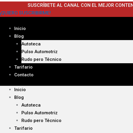
Ir
SUSCRÍBETE AL CANAL CON EL MEJOR CONTE
al
¡QUIERO SUSCRIBIRME!
contenido
Inicio
Blog
Autoteca
Pulso Automotriz
Rudo pero Técnico
Tarifario
Contacto
Inicio
Blog
Autoteca
Pulso Automotriz
Rudo pero Técnico
Tarifario