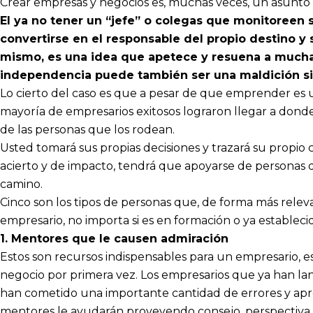
Crear empresas y negocios es, muchas veces, un asunto
El ya no tener un “jefe” o colegas que monitoreen 
convertirse en el responsable del propio destino y
mismo, es una idea que apetece y resuena a mucha
independencia puede también ser una maldición si
Lo cierto del caso es que a pesar de que emprender es 
mayoría de empresarios exitosos lograron llegar a donde
de las personas que los rodean.
Usted tomará sus propias decisiones y trazará su propio c
acierto y de impacto, tendrá que apoyarse de personas d
camino.
Cinco son los tipos de personas que, de forma más relev
empresario, no importa si es en formación o ya estableci
1. Mentores que le causen admiración
Estos son recursos indispensables para un empresario,
negocio por primera vez. Los empresarios que ya han la
han cometido una importante cantidad de errores y apren
mentores le ayudarán proveyendo consejo, perspectiva y