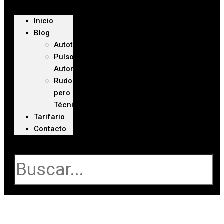
Inicio
Blog
Autoteca
Pulso
Automotriz
Rudo
pero
Técnico
Tarifario
Contacto
Buscar