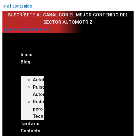
Ir al contenido
SUSCRÍBETE AL CANAL CON EL MEJOR CONTENIDO DEL
SECTOR AUTOMOTRIZ
¡QUIERO SUSCRIBIRME!
Inicio
Blog
Autoteca
Pulso
Automotriz
Rudo
pero
Técnico
Tarifario
Contacto