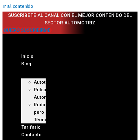
Ir al contenido
SUSCRÍBETE AL CANAL CON EL MEJOR CONTENIDO DEL
SECTOR AUTOMOTRIZ
¡QUIERO SUSCRIBIRME!
Inicio
Blog
Autoteca
Pulso
Automotriz
Rudo
pero
Técnico
Tarifario
Contacto