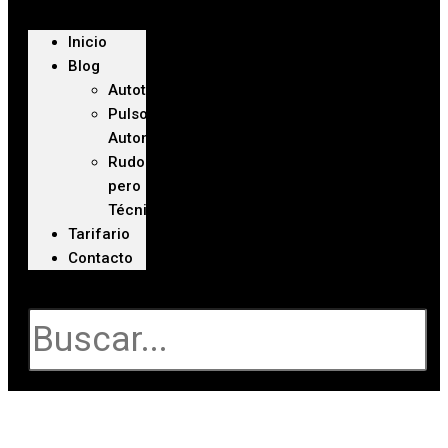
Inicio
Blog
Autoteca
Pulso
Automotriz
Rudo
pero
Técnico
Tarifario
Contacto
Buscar