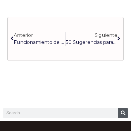
Ant
Sigu
Anterior
Siguiente
Funcionamiento de Buzos Hidráulicos (parte 1)
50 Sugerencias para mejorar el servicio al cliente (parte 3)
Buscar