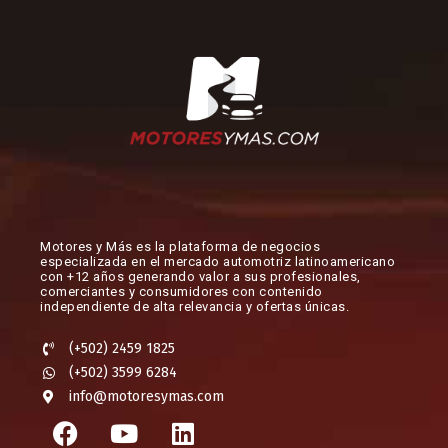
Motores y Más es la plataforma de negocios
especializada en el mercado automotriz latinoamericano
con +12 años generando valor a sus profesionales,
comerciantes y consumidores con contenido
independiente de alta relevancia y ofertas únicas.​
(+502) 2459 1825
(+502) 3599 6284
info@motoresymas.com
F
Y
L
a
o
i