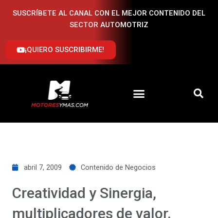
Ir
SUSCRÍBETE AL CANAL CON EL MEJOR CONTENIDO DEL
al
SECTOR AUTOMOTRIZ
contenido
¡QUIERO SUSCRIBIRME!
abril 7, 2009
Contenido de Negocios
Creatividad y Sinergia,
multiplicadores de valor.