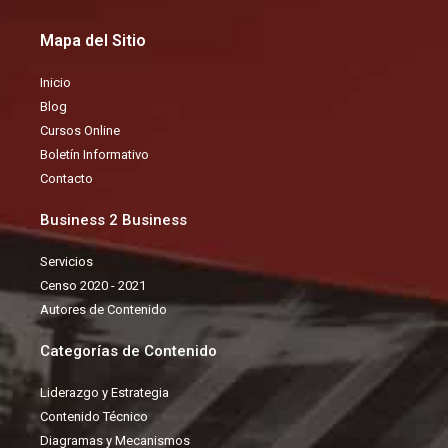
c
u
n
Mapa del Sitio
e
t
k
b
u
e
Inicio
o
b
d
Blog
o
e
i
Cursos Online
k
n
Boletín Informativo
Contacto
Business 2 Business
Servicios
Censo 2020 - 2021
Autores de Contenido
Categorías de Contenido
Liderazgo y Estrategia
Contenido Técnico
Diagramas y Mecanismos